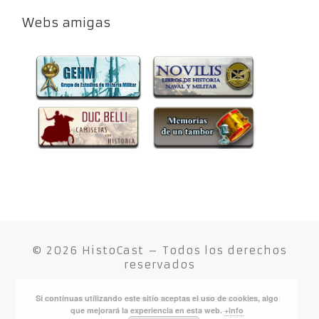
Webs amigas
© 2026
HistoCast
– Todos los derechos
reservados
Si continuas utilizando este sitio aceptas el uso de cookies, algo
Funciona con
WP
– Diseñado con el
Tema Customizr
que mejorará la experiencia en esta web.
+info