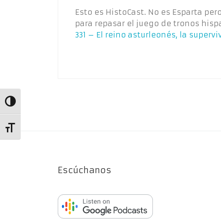
Esto es HistoCast. No es Esparta per
para repasar el juego de tronos his
331 – El reino asturleonés, la superv
Alternar alto contraste
Alternar tamaño de letra
Escúchanos