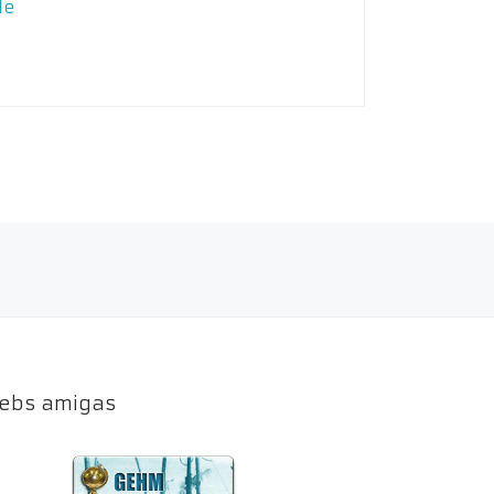
le
ebs amigas