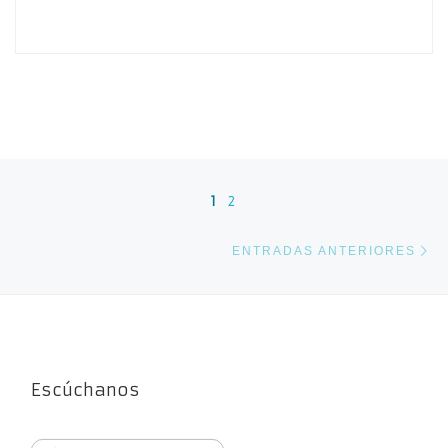
Navegación de entradas
1
2
En
ENTRADAS ANTERIORES
Escúchanos