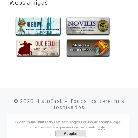
Webs amigas
© 2026
HistoCast
– Todos los derechos
reservados
Si continuas utilizando este sitio aceptas el uso de cookies, algo
Funciona con
WP
– Diseñado con el
Tema Customizr
que mejorará la experiencia en esta web.
+info
Aceptar