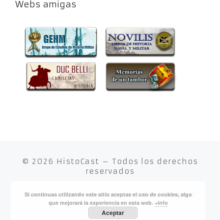
Webs amigas
© 2026
HistoCast
– Todos los derechos
reservados
Si continuas utilizando este sitio aceptas el uso de cookies, algo
Funciona con
WP
– Diseñado con el
Tema Customizr
que mejorará la experiencia en esta web.
+info
Aceptar