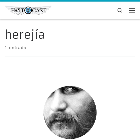
Saltar al contenido
Search
Me
herejía
1 entrada