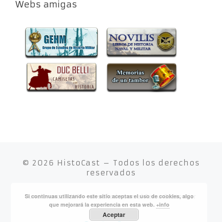
Webs amigas
© 2026
HistoCast
– Todos los derechos
reservados
Si continuas utilizando este sitio aceptas el uso de cookies, algo
Funciona con
WP
– Diseñado con el
Tema Customizr
que mejorará la experiencia en esta web.
+info
Aceptar