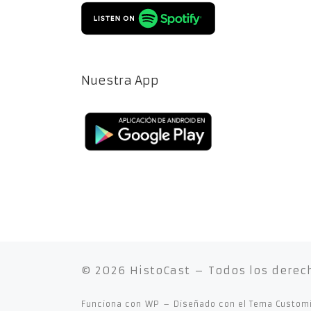
Nuestra App
© 2026
HistoCast
– Todos los derec
Funciona con
WP
– Diseñado con el
Tema Custom