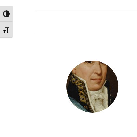
Alternar alto contraste
Alternar tamaño de letra