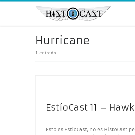
Saltar al contenido
Hurricane
1 entrada
EstíoCast 11 – Hawk
Esto es EstíoCast, no es HistoCast p