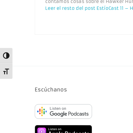
contamos cosas sobre el Hawker Hurr
Leer el resto del post
EstíoCast 11 – 
Alternar alto contraste
Alternar tamaño de letra
Escúchanos