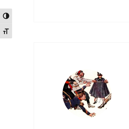
Alternar alto contraste
Alternar tamaño de letra