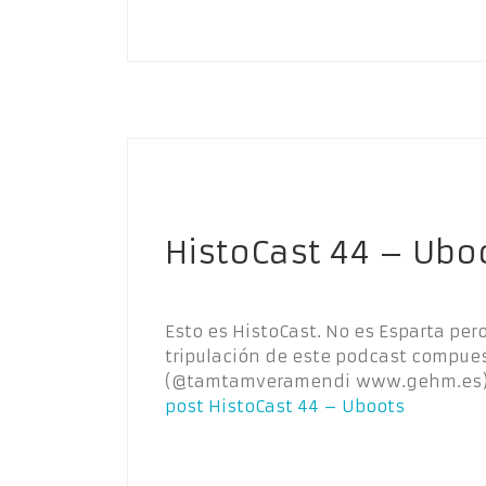
HistoCast 44 – Ubo
Esto es HistoCast. No es Esparta per
tripulación de este podcast compues
(@tamtamveramendi www.gehm.es),
post
HistoCast 44 – Uboots