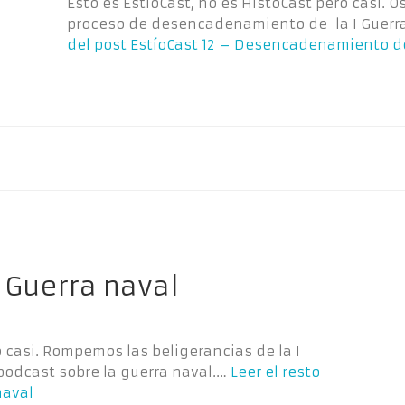
Esto es EstíoCast, no es HistoCast pero casi. 
proceso de desencadenamiento de la I Guerr
del post
EstíoCast 12 – Desencadenamiento de
 Guerra naval
o casi. Rompemos las beligerancias de la I
podcast sobre la guerra naval.…
Leer el resto
naval