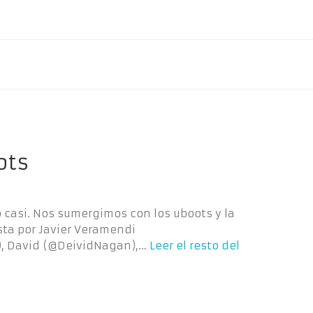
ots
o casi. Nos sumergimos con los uboots y la
ta por Javier Veramendi
 David (@DeividNagan),…
Leer el resto del