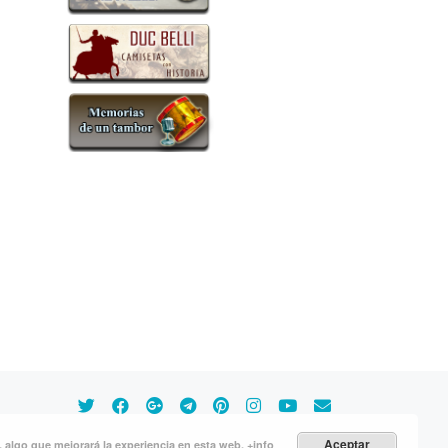
Aceptar
s, algo que mejorará la experiencia en esta web.
+info