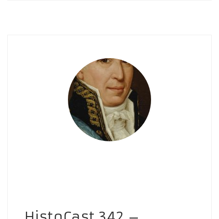
HistoCast 342 –