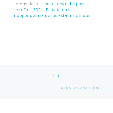
Unidos de la…
Leer el resto del post
HistoCast 305 – España en la
independencia de los Estados Unidos I
Navegación de entradas
1
2
En
ENTRADAS ANTERIORES