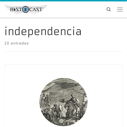
Saltar al contenido
Search
Me
independencia
10 entradas