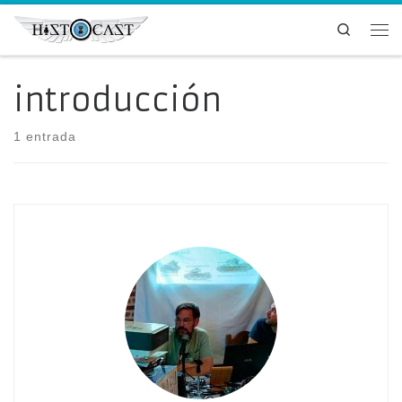
Saltar al contenido
Search
Me
introducción
1 entrada