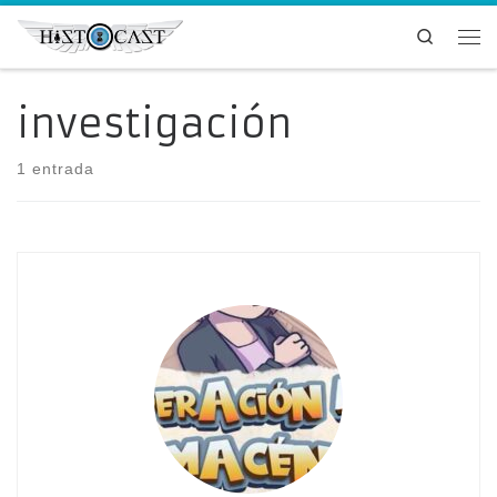
Saltar al contenido
Search
Me
investigación
1 entrada