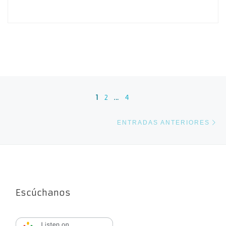
Navegación de entradas
1
2
…
4
En
ENTRADAS ANTERIORES
Escúchanos