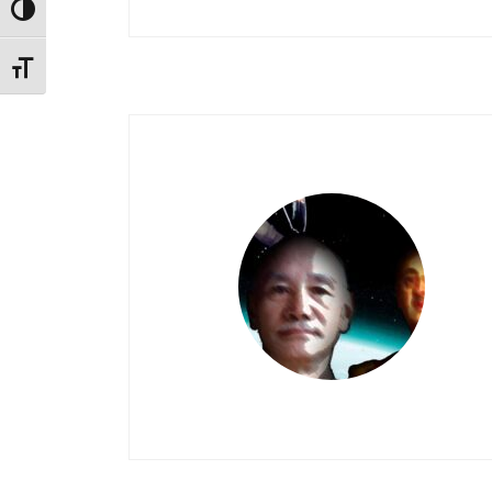
Alternar alto contraste
Alternar tamaño de letra