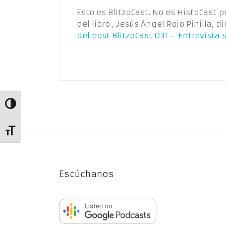
Esto es BlitzoCast. No es HistoCast p
del libro , Jesús Ángel Rojo Pinilla, 
del post
BlitzoCast 031 – Entrevista 
Alternar alto contraste
Alternar tamaño de letra
Escúchanos