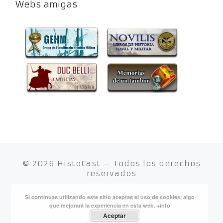
Webs amigas
© 2026
HistoCast
– Todos los derechos
reservados
Si continuas utilizando este sitio aceptas el uso de cookies, algo
Funciona con
WP
– Diseñado con el
Tema Customizr
que mejorará la experiencia en esta web.
+info
Aceptar