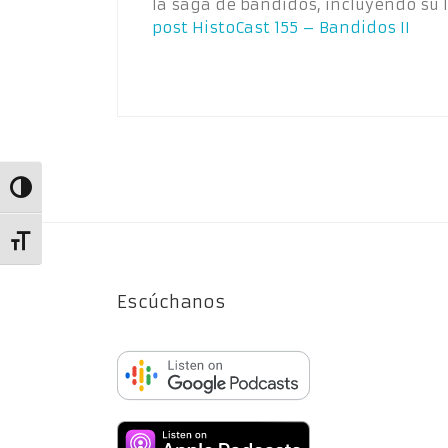
la saga de bandidos, incluyendo su 
post
HistoCast 155 – Bandidos II
Alternar alto contraste
Alternar tamaño de letra
Escúchanos