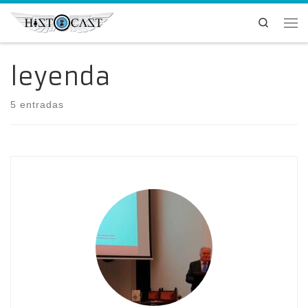
Saltar al contenido
Search
Me
leyenda
5 entradas