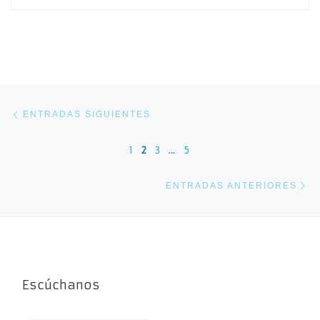
Navegación de entradas
Entradas siguientes
ENTRADAS SIGUIENTES
1
2
3
…
5
En
ENTRADAS ANTERIORES
Escúchanos