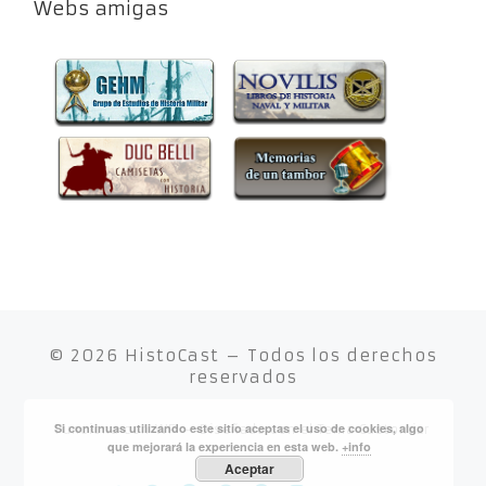
Webs amigas
© 2026
HistoCast
– Todos los derechos
reservados
Si continuas utilizando este sitio aceptas el uso de cookies, algo
Funciona con
WP
– Diseñado con el
Tema Customizr
que mejorará la experiencia en esta web.
+info
Aceptar