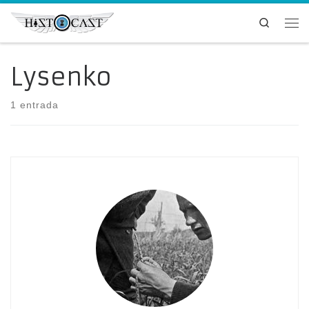
Saltar al contenido
Search
Me
Lysenko
1 entrada