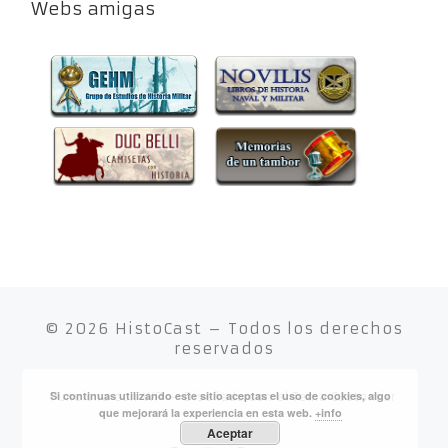
Webs amigas
© 2026
HistoCast
– Todos los derechos
reservados
Si continuas utilizando este sitio aceptas el uso de cookies, algo
Funciona con
WP
– Diseñado con el
Tema Customizr
que mejorará la experiencia en esta web.
+info
Aceptar