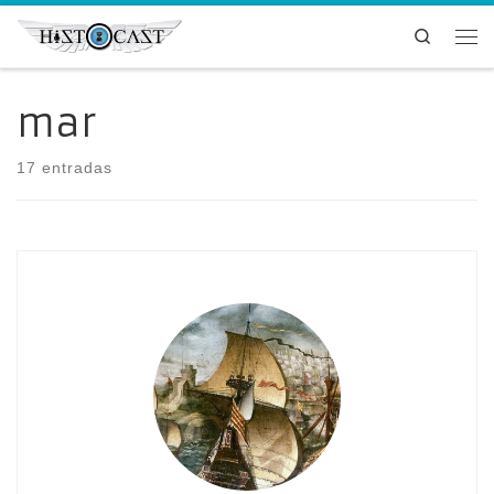
Saltar al contenido
Search
Me
mar
17 entradas