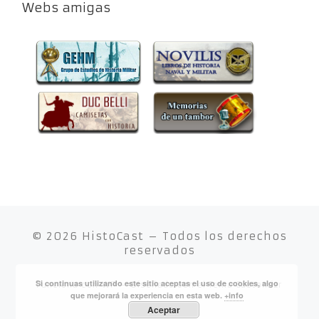
Webs amigas
© 2026
HistoCast
– Todos los derechos
reservados
Si continuas utilizando este sitio aceptas el uso de cookies, algo
Funciona con
WP
– Diseñado con el
Tema Customizr
que mejorará la experiencia en esta web.
+info
Aceptar