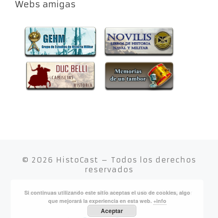
Webs amigas
© 2026
HistoCast
– Todos los derechos
reservados
Si continuas utilizando este sitio aceptas el uso de cookies, algo
Funciona con
WP
– Diseñado con el
Tema Customizr
que mejorará la experiencia en esta web.
+info
Aceptar