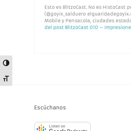
Esto es BlitzoCast. No es HistoCast p
(@goyix_salduero elguaridadegoyix.
Mobile y Pensacola, ciudades esta
del post
BlitzoCast 010 – Impresione
Alternar alto contraste
Alternar tamaño de letra
Escúchanos