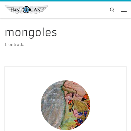
Saltar al contenido
Search
Me
mongoles
1 entrada