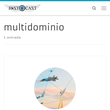
Saltar al contenido
Search
Me
multidominio
1 entrada