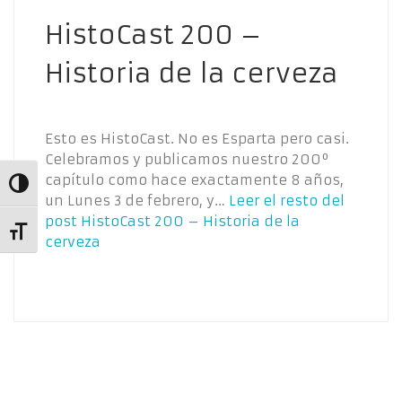
HistoCast 200 –
Historia de la cerveza
Esto es HistoCast. No es Esparta pero casi.
Celebramos y publicamos nuestro 200º
capítulo como hace exactamente 8 años,
Alternar alto contraste
un Lunes 3 de febrero, y…
Leer el resto del
post
HistoCast 200 – Historia de la
Alternar tamaño de letra
cerveza