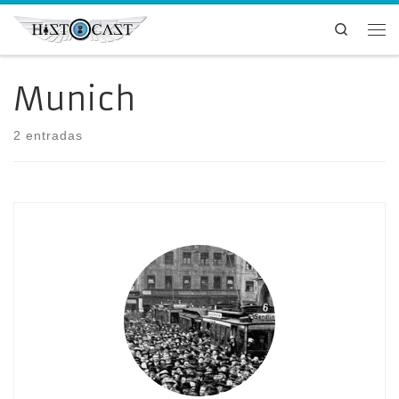
Saltar al contenido
Search
Me
Munich
2 entradas