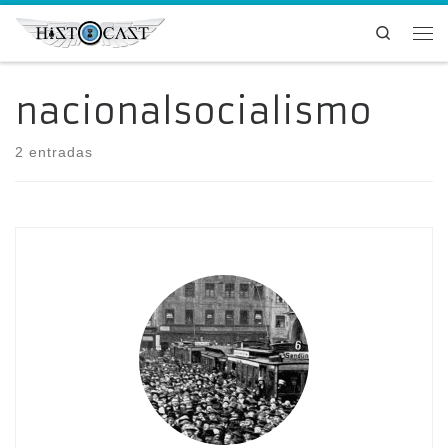
Saltar al contenido
Search
Me
nacionalsocialismo
2 entradas