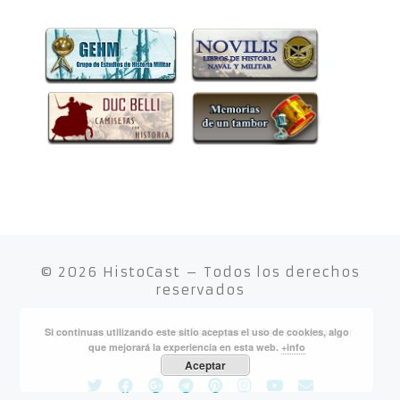
© 2026
HistoCast
– Todos los derechos
reservados
Si continuas utilizando este sitio aceptas el uso de cookies, algo
Funciona con
WP
– Diseñado con el
Tema Customizr
que mejorará la experiencia en esta web.
+info
Aceptar