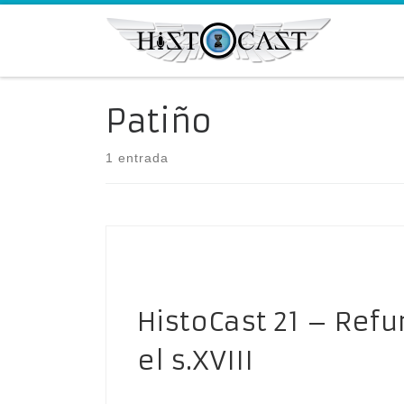
Saltar al contenido
Patiño
1 entrada
HistoCast 21 – Ref
el s.XVIII