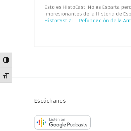
Esto es HistoCast. No es Esparta pe
impresionantes de la Historia de Es
HistoCast 21 – Refundación de la Arm
Alternar alto contraste
Alternar tamaño de letra
Escúchanos