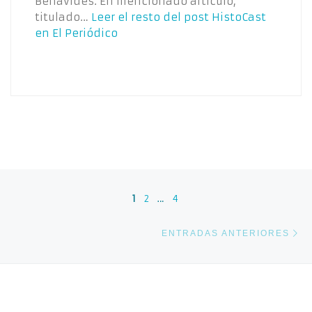
Benavides. En mencionado artículo,
titulado…
Leer el resto del post
HistoCast
en El Periódico
Navegación de entradas
1
2
…
4
En
ENTRADAS ANTERIORES