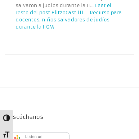
salvaron a judíos durante la II…
Leer el
resto del post
BlitzoCast 111 – Recurso para
docentes, niños salvadores de judíos
durante la IIGM
Escúchanos
Alternar alto contraste
Alternar tamaño de letra