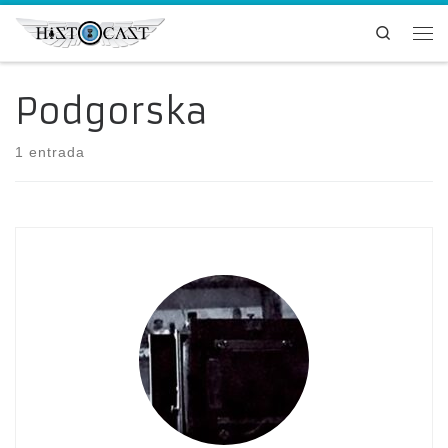
Saltar al contenido
Search
Me
Podgorska
1 entrada