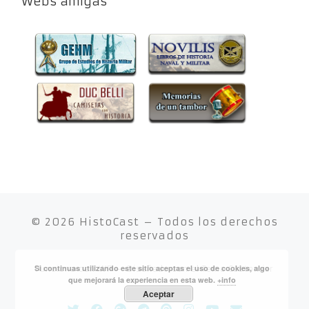
Webs amigas
© 2026
HistoCast
– Todos los derechos
reservados
Si continuas utilizando este sitio aceptas el uso de cookies, algo
Funciona con
WP
– Diseñado con el
Tema Customizr
que mejorará la experiencia en esta web.
+info
Aceptar