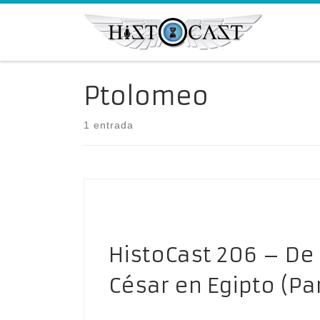
Saltar al contenido
Ptolomeo
1 entrada
HistoCast 206 – De 
César en Egipto (Par