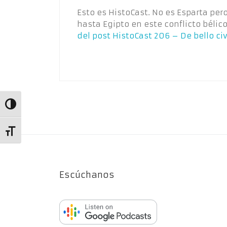
Esto es HistoCast. No es Esparta per
hasta Egipto en este conflicto béli
del post
HistoCast 206 – De bello civi
Alternar alto contraste
Alternar tamaño de letra
Escúchanos