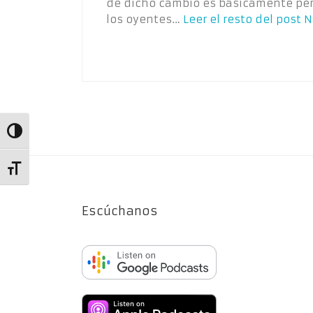
de dicho cambio es básicamente per
los oyentes…
Leer el resto del post
N
Alternar alto contraste
Alternar tamaño de letra
Escúchanos