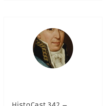
HistoCast 342 –