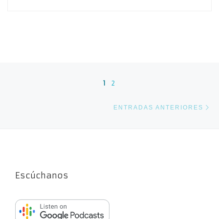
Navegación de entradas
1
2
En
ENTRADAS ANTERIORES
Escúchanos