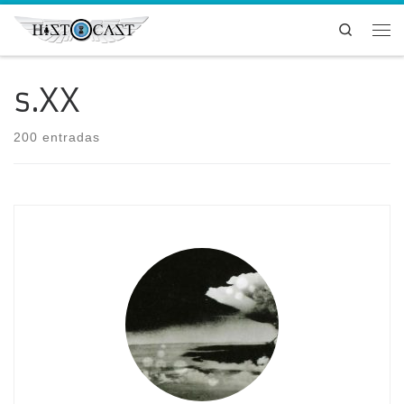
Saltar al contenido
Search
Me
s.XX
200 entradas