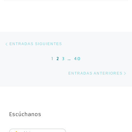
Navegación de entradas
Entradas siguientes
ENTRADAS SIGUIENTES
1
2
3
…
40
En
ENTRADAS ANTERIORES
Escúchanos