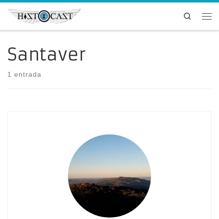
Saltar al contenido
Search
Me
Santaver
1 entrada