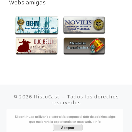
Webs amigas
© 2026
HistoCast
– Todos los derechos
reservados
Si continuas utilizando este sitio aceptas el uso de cookies, algo
Funciona con
WP
– Diseñado con el
Tema Customizr
que mejorará la experiencia en esta web.
+info
Aceptar