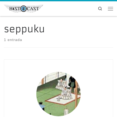
Saltar al contenido
Search
Me
seppuku
1 entrada