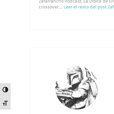
Zafarrancho Podcast, La Órbita de E
crossover.…
Leer el resto del post
Zaf
Alternar alto contraste
Alternar tamaño de letra