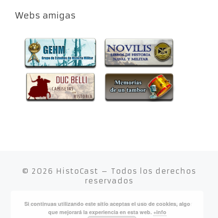
Webs amigas
© 2026
HistoCast
– Todos los derechos
reservados
Si continuas utilizando este sitio aceptas el uso de cookies, algo
Funciona con
WP
– Diseñado con el
Tema Customizr
que mejorará la experiencia en esta web.
+info