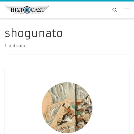
Saltar al contenido
Search
Me
shogunato
1 entrada