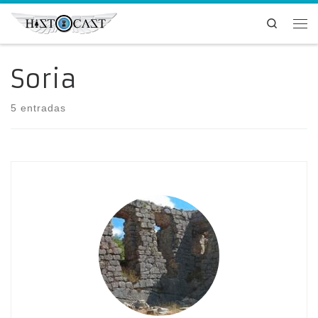
Saltar al contenido
Search
Me
Soria
5 entradas