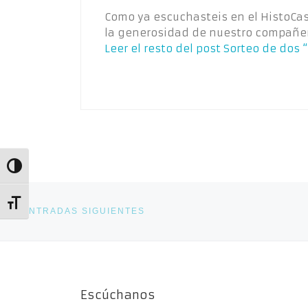
Como ya escuchasteis en el HistoCas
la generosidad de nuestro compañer
Leer el resto del post
Sorteo de dos 
Alternar alto contraste
Navegación de entradas
Entradas siguientes
Alternar tamaño de letra
ENTRADAS SIGUIENTES
Escúchanos