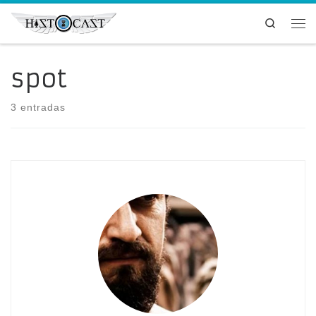
Saltar al contenido
Search
Me
spot
3 entradas