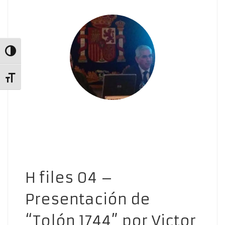
Alternar alto contraste
Alternar tamaño de letra
H files 04 –
Presentación de
“Tolón 1744” por Victor