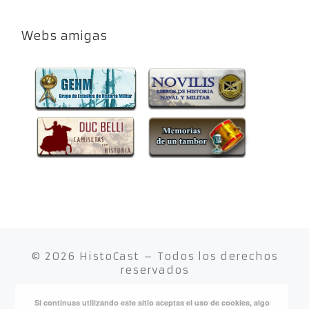
Webs amigas
© 2026
HistoCast
– Todos los derechos
reservados
Si continuas utilizando este sitio aceptas el uso de cookies, algo
Funciona con
WP
– Diseñado con el
Tema Customizr