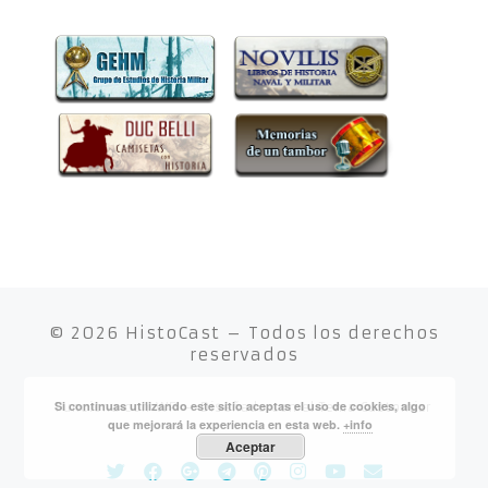
© 2026
HistoCast
– Todos los derechos
reservados
Si continuas utilizando este sitio aceptas el uso de cookies, algo
Funciona con
WP
– Diseñado con el
Tema Customizr
que mejorará la experiencia en esta web.
+info
Aceptar