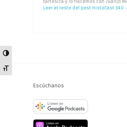
tartésica y lo hacemos con Juanjo
Leer el resto del post
HistoCast 340 
Alternar alto contraste
Alternar tamaño de letra
Escúchanos