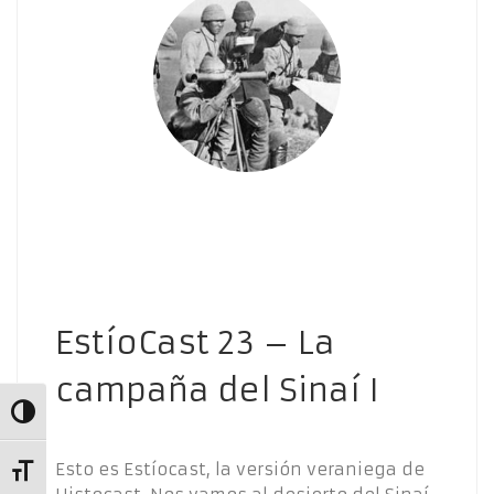
EstíoCast 23 – La
campaña del Sinaí I
Alternar alto contraste
Esto es Estíocast, la versión veraniega de
Alternar tamaño de letra