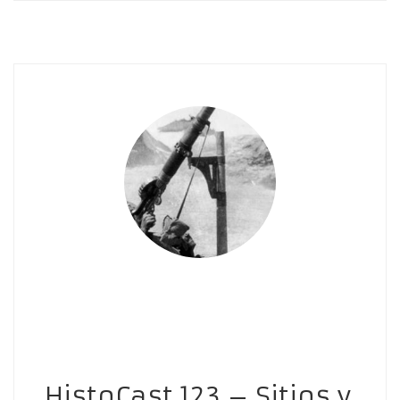
HistoCast 123 – Sitios y