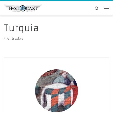
Saltar al contenido
Search
Me
Turquia
4 entradas