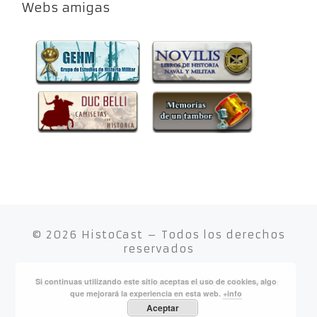
Webs amigas
© 2026
HistoCast
– Todos los derechos
reservados
Si continuas utilizando este sitio aceptas el uso de cookies, algo
Funciona con
WP
– Diseñado con el
Tema Customizr
que mejorará la experiencia en esta web.
+info
Aceptar